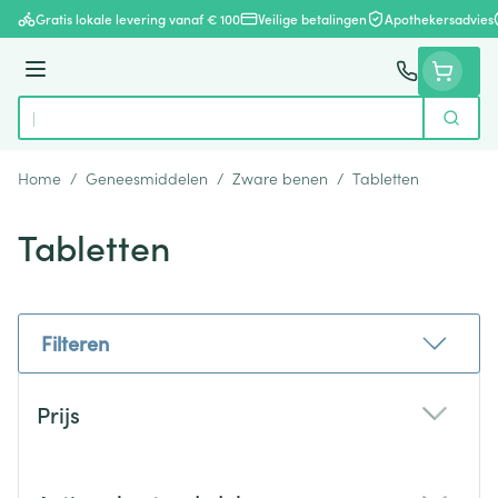
Ga naar de inhoud
Gratis lokale levering vanaf € 100
Veilige betalingen
Apothekersadvies
Menu
Zoek
Product, merk, categorie...
Home
/
Geneesmiddelen
/
Zware benen
/
Tabletten
Tabletten
Filteren
Doorgaan naar productlijst
Prijs
filter