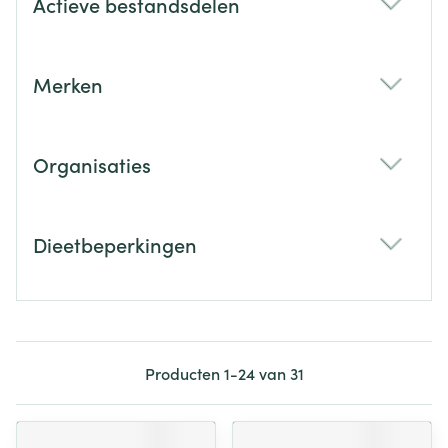
Actieve bestandsdelen
filter
Merken
filter
Organisaties
filter
Dieetbeperkingen
filter
Producten
1
-
24
van
31