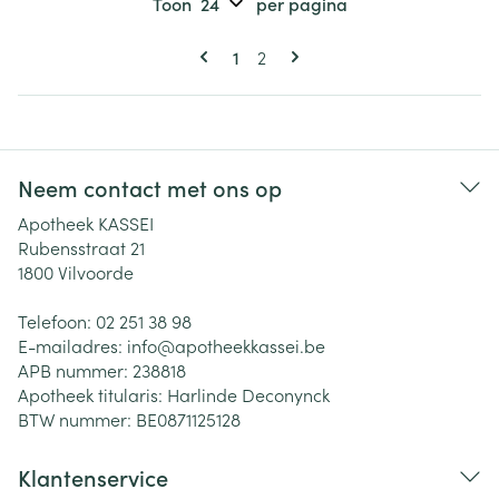
Toon
per pagina
Pagina's
U lees momenteel pagina
Pagina
1
2
Neem contact met ons op
Apotheek KASSEI
Rubensstraat 21
1800
Vilvoorde
Telefoon:
02 251 38 98
E-mailadres:
info@
apotheekkassei.be
APB nummer:
238818
Apotheek titularis:
Harlinde Deconynck
BTW nummer:
BE0871125128
Klantenservice