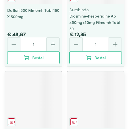
Aurobindo
Daflon 500 Filmomh Tabl 180
Diosmine+hesperidine Ab
X 500mg
450mg+50mg Filmomh Tabl
30
€ 48,87
€ 12,35
Aantal
Aantal
Bestel
Bestel
Geneesmiddel
Geneesmiddel