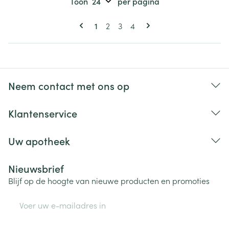
Toon
per pagina
Pagina's
U lees momenteel pagina
Pagina
Pagina
Pagina
1
2
3
4
Neem contact met ons op
Klantenservice
Uw apotheek
Nieuwsbrief
Blijf op de hoogte van nieuwe producten en promoties
E-mail adres