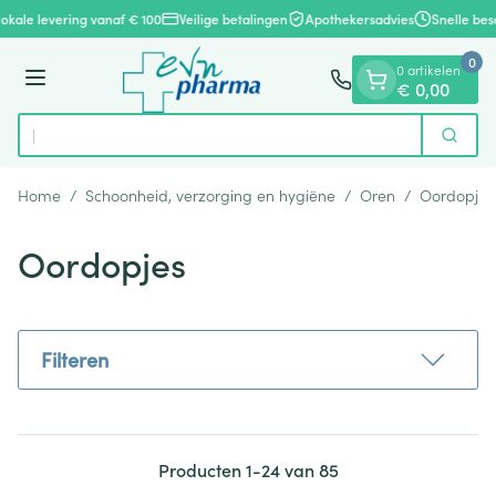
Dia 1 van 1
Ga naar de inhoud
okale levering vanaf € 100
Veilige betalingen
Apothekersadvies
Snelle besc
0
0 artikelen
Menu
€ 0,00
Vind
Zoek
Product, merk, categorie...
Home
/
Schoonheid, verzorging en hygiëne
/
Oren
/
Oordopjes
Oordopjes
Filteren
Producten
1
-
24
van
85