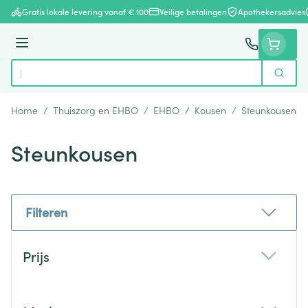
Ga naar de inhoud
Gratis lokale levering vanaf € 100
Veilige betalingen
Apothekersadvies
Menu
Zoek
Product, merk, categorie...
Home
/
Thuiszorg en EHBO
/
EHBO
/
Kousen
/
Steunkousen
Steunkousen
Filteren
Doorgaan naar productlijst
Prijs
filter