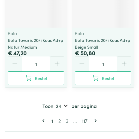
Bota
Bota
Bota Tovarix 20/i Kous Ad+p
Bota Tovarix 20/i Kous Ad+p
Natur Medium
Beige Small
€ 47,20
€ 50,80
Aantal
Aantal
Bestel
Bestel
Toon
per pagina
Pagina's
U lees momenteel pagina
Pagina
Pagina
Pagina
1
2
3
...
117