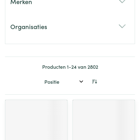
Merken
filter
Organisaties
filter
Producten
1
-
24
van
2802
Sorteer op: