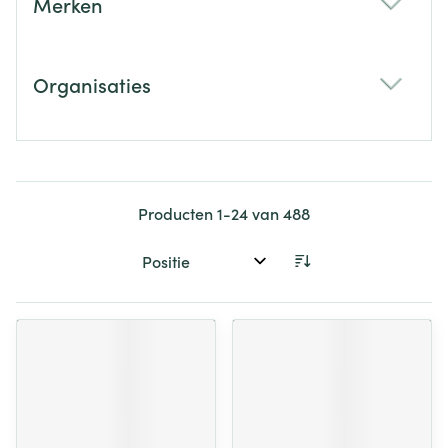
Merken
filter
Organisaties
filter
Producten
1
-
24
van
488
Sorteer op: