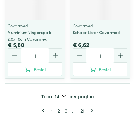
Covarmed
Covarmed
Aluminium Vingerspalk
Schaar Lister Covarmed
2,0x46cm Covarmed
€ 5,80
€ 6,62
Aantal
Aantal
Bestel
Bestel
Toon
per pagina
Pagina's
U lees momenteel pagina
Pagina
Pagina
Pagina
1
2
3
...
21