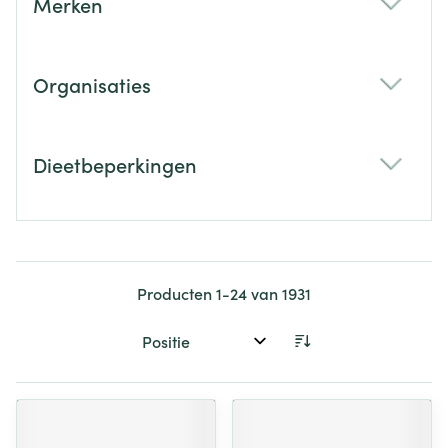
Merken
filter
Organisaties
filter
Dieetbeperkingen
filter
Producten
1
-
24
van
1931
Sorteer op: