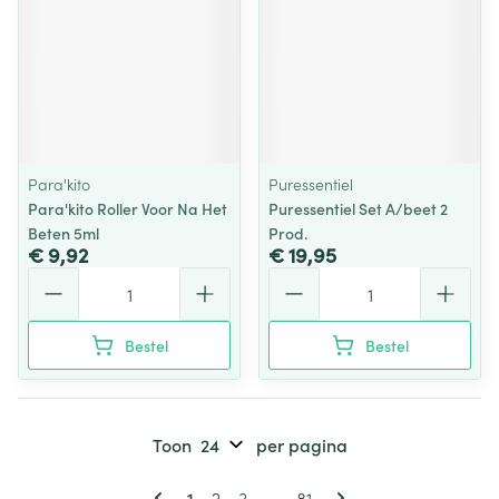
Para'kito
Puressentiel
Para'kito Roller Voor Na Het
Puressentiel Set A/beet 2
Beten 5ml
Prod.
€ 9,92
€ 19,95
Aantal
Aantal
Bestel
Bestel
Toon
per pagina
Pagina's
U lees momenteel pagina
Pagina
Pagina
Pagina
1
2
3
...
81