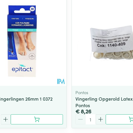
Toon meer
ging
Supplementen
Insectenwe
Mondmaskers
middelen
ssen
 -
id
d
Pontos
Vingerlingen 26mm 1 0372
Vingerling Opgerold Latex
Pontos
Zelfbruiner
Scheren
€ 8,26
Aantal