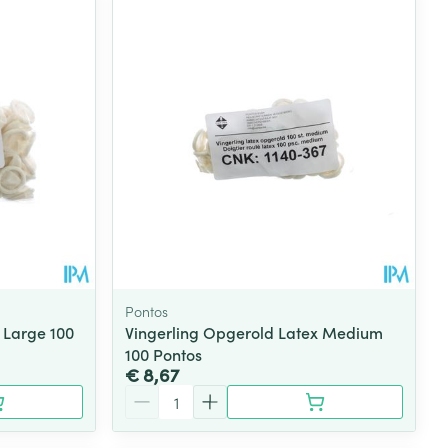
rende
Parfums en
geurproducten
Pontos
 Large 100
Vingerling Opgerold Latex Medium
100 Pontos
CBD
€ 8,67
Aantal