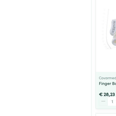
Covarme
Finger 
€ 28,23
Aantal