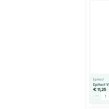
Epitact
Epitact 
€ 11,25
Aantal