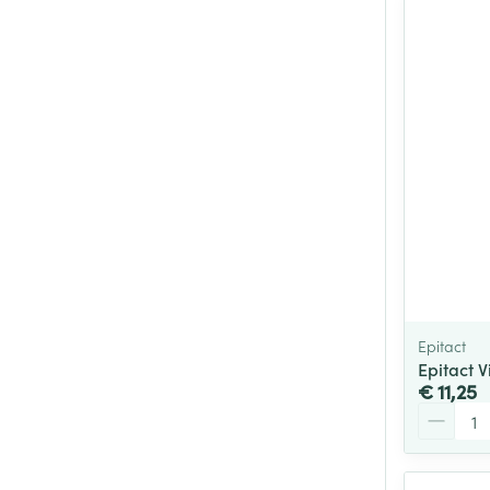
Epitact
Epitact 
€ 11,25
Aantal