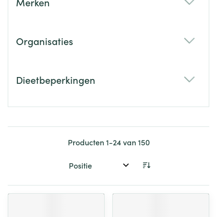
Merken
filter
Organisaties
filter
Dieetbeperkingen
filter
Producten
1
-
24
van
150
Sorteer op: