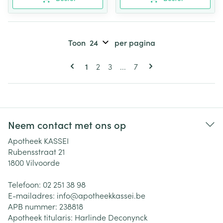
Toon
per pagina
Pagina's
U lees momenteel pagina
Pagina
Pagina
Pagina
1
2
3
...
7
Neem contact met ons op
Apotheek KASSEI
Rubensstraat 21
1800
Vilvoorde
Telefoon:
02 251 38 98
E-mailadres:
info@
apotheekkassei.be
APB nummer:
238818
Apotheek titularis:
Harlinde Deconynck