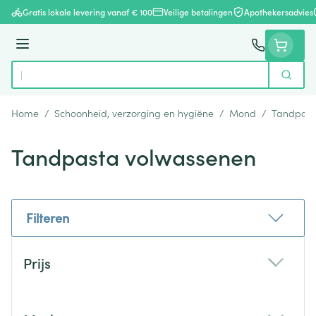
Ga naar de inhoud
Gratis lokale levering vanaf € 100
Veilige betalingen
Apothekersadvies
Menu
Zoek
Product, merk, categorie...
Home
/
Schoonheid, verzorging en hygiëne
/
Mond
/
Tandpast
Tandpasta volwassenen
Filteren
Doorgaan naar productlijst
Prijs
filter