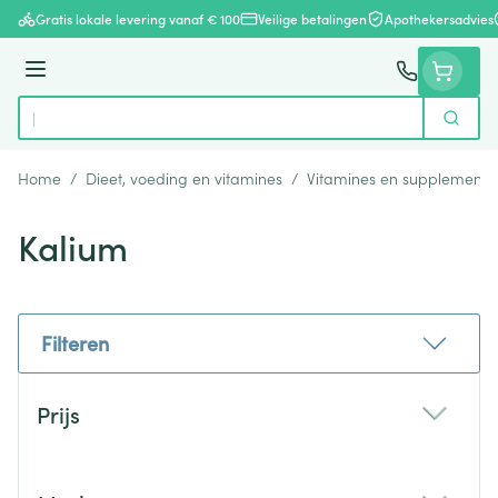
Ga naar de inhoud
Gratis lokale levering vanaf € 100
Veilige betalingen
Apothekersadvies
Menu
Zoek
Product, merk, categorie...
Home
/
Dieet, voeding en vitamines
/
Vitamines en supplemente
Kalium
Filteren
Doorgaan naar productlijst
Prijs
filter