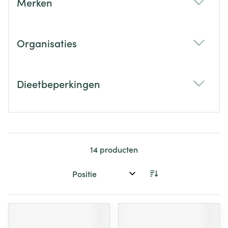
Merken
filter
Organisaties
filter
Dieetbeperkingen
filter
14
producten
Sorteer op: