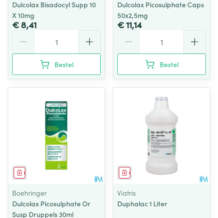
Dulcolax Bisadocyl Supp 10
Dulcolax Picosulphate Caps
X 10mg
50x2,5mg
€ 8,41
€ 11,14
Aantal
Aantal
Bestel
Bestel
Geneesmiddel
Geneesmiddel
Boehringer
Viatris
Dulcolax Picosulphate Or
Duphalac 1 Liter
Susp Druppels 30ml