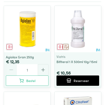
Geneesmiddel
Geneesmiddel
Op voorschrift
Viatris
Agiolax Gran 250g
€ 12,35
Bifiteral 1 X 500ml 10g/15ml
Aantal
€ 10,56
Bestel
Reserveer