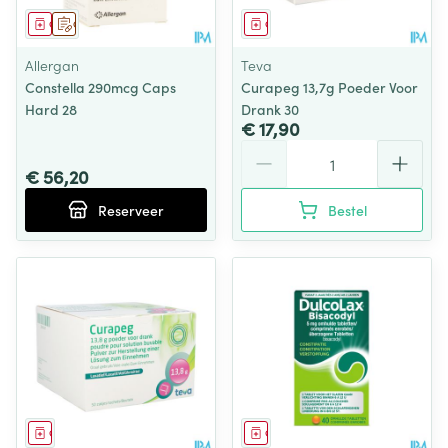
Geneesmiddel
Op voorschrift
Geneesmiddel
Allergan
Teva
Constella 290mcg Caps
Curapeg 13,7g Poeder Voor
Hard 28
Drank 30
€ 17,90
Aantal
€ 56,20
Reserveer
Bestel
Geneesmiddel
Geneesmiddel