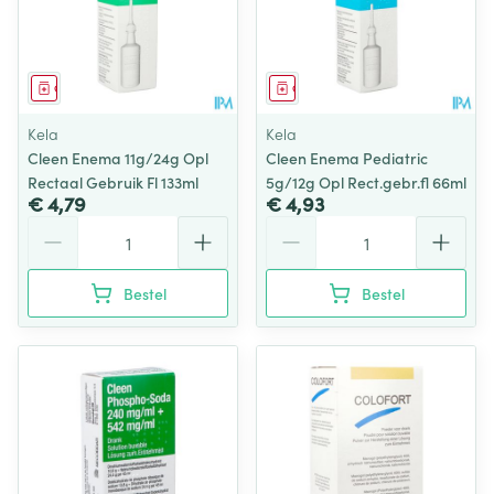
Geneesmiddel
Geneesmiddel
Kela
Kela
Cleen Enema 11g/24g Opl
Cleen Enema Pediatric
Rectaal Gebruik Fl 133ml
5g/12g Opl Rect.gebr.fl 66ml
€ 4,79
€ 4,93
Aantal
Aantal
Bestel
Bestel