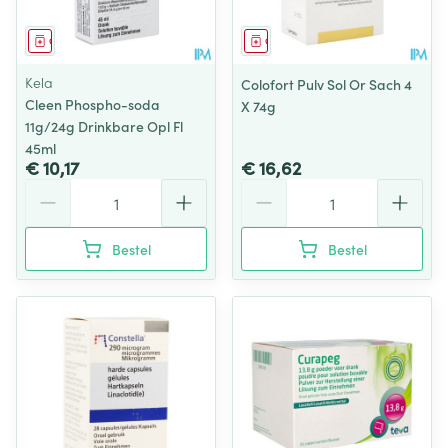
Geneesmiddel
Geneesmiddel
Kela
Colofort Pulv Sol Or Sach 4
Cleen Phospho-soda
X 74g
11g/24g Drinkbare Opl Fl
45ml
€ 10,17
€ 16,62
Aantal
Aantal
Bestel
Bestel