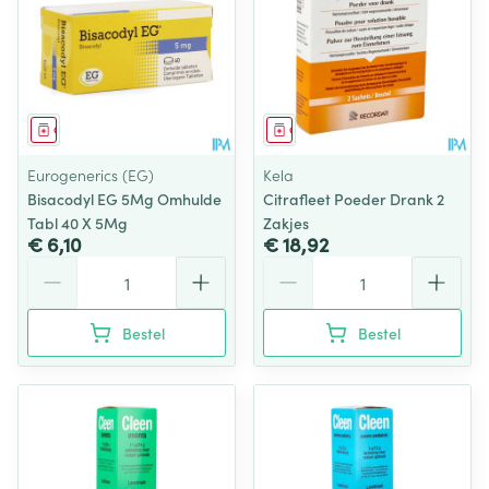
Geneesmiddel
Geneesmiddel
Eurogenerics (EG)
Kela
Bisacodyl EG 5Mg Omhulde
Citrafleet Poeder Drank 2
Tabl 40 X 5Mg
Zakjes
€ 6,10
€ 18,92
Aantal
Aantal
Bestel
Bestel