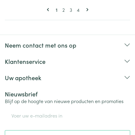
Pagina's
U lees momenteel pagina
Pagina
Pagina
Pagina
1
2
3
4
Neem contact met ons op
Klantenservice
Uw apotheek
Nieuwsbrief
Blijf op de hoogte van nieuwe producten en promoties
E-mail adres