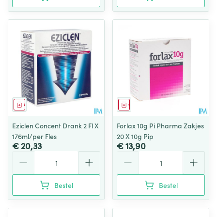
Geneesmiddel
Geneesmiddel
Eziclen Concent Drank 2 Fl X
Forlax 10g Pi Pharma Zakjes
176ml/per Fles
20 X 10g Pip
€ 20,33
€ 13,90
Aantal
Aantal
Bestel
Bestel