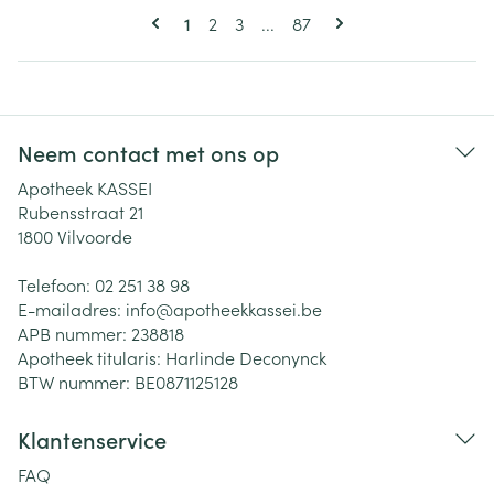
Pagina's
U lees momenteel pagina
Pagina
Pagina
Pagina
1
2
3
...
87
Neem contact met ons op
Apotheek KASSEI
Rubensstraat 21
1800
Vilvoorde
Telefoon:
02 251 38 98
E-mailadres:
info@
apotheekkassei.be
APB nummer:
238818
Apotheek titularis:
Harlinde Deconynck
BTW nummer:
BE0871125128
Klantenservice
FAQ