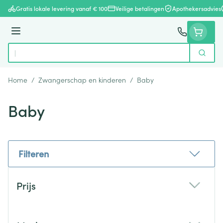
Ga naar de inhoud
Gratis lokale levering vanaf € 100
Veilige betalingen
Apothekersadvies
Menu
Zoek
Product, merk, categorie...
Home
/
Zwangerschap en kinderen
/
Baby
Baby
Filteren
Doorgaan naar productlijst
Prijs
filter