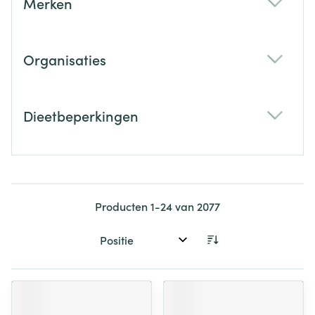
Merken
filter
Organisaties
filter
Dieetbeperkingen
filter
Producten
1
-
24
van
2077
Sorteer op: