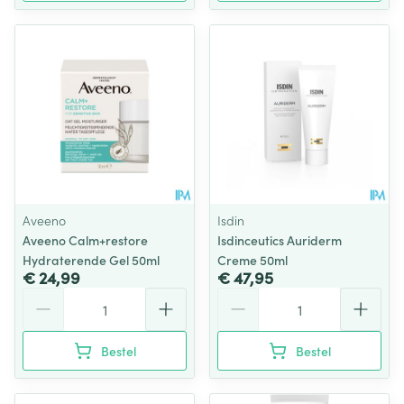
Aveeno
Isdin
Aveeno Calm+restore
Isdinceutics Auriderm
Hydraterende Gel 50ml
Creme 50ml
€ 24,99
€ 47,95
Aantal
Aantal
Bestel
Bestel