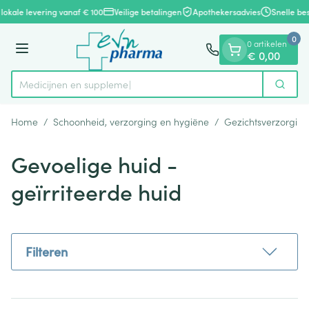
Dia 1 van 1
Ga naar de inhoud
lokale levering vanaf € 100
Veilige betalingen
Apothekersadvies
Snelle bes
0
0 artikelen
Menu
€ 0,00
Medi
Zoek
Product, merk, categorie...
Home
/
Schoonheid, verzorging en hygiëne
/
Gezichtsverzorging
Gevoelige huid -
geïrriteerde huid
Filteren