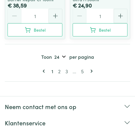
€ 38,59
€ 24,90
Aantal
Aantal
Bestel
Bestel
Toon
per pagina
Pagina's
U lees momenteel pagina
Pagina
Pagina
Pagina
1
2
3
...
5
Neem contact met ons op
Klantenservice