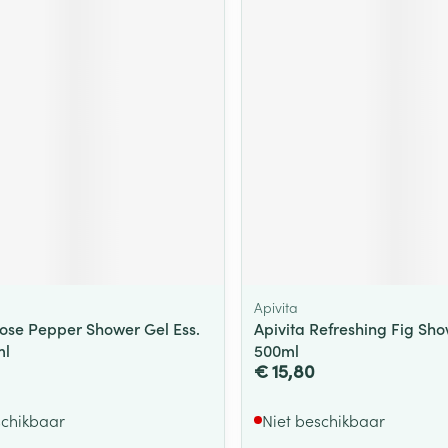
ging
Supplementen
Insectenwe
Mondmaskers
middelen
ssen
 -
id
d
Apivita
Zelfbruiner
Scheren
Rose Pepper Shower Gel Ess.
Apivita Refreshing Fig Sh
ml
500ml
€ 15,80
schikbaar
Niet beschikbaar