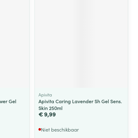
rende
Parfums en
geurproducten
Apivita
CBD
ower Gel
Apivita Caring Lavender Sh Gel Sens.
Skin 250ml
€ 9,99
Niet beschikbaar