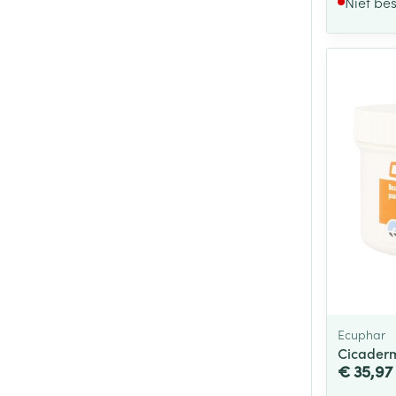
Niet be
Ecuphar
Cicaderm
€ 35,97