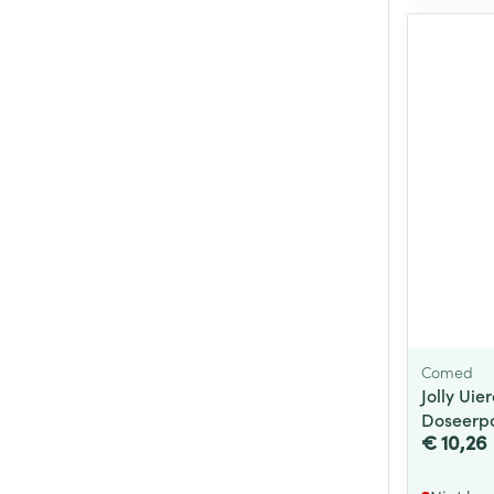
Comed
Jolly Ui
Doseerpo
€ 10,26