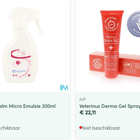
Toon meer
ging
Supplementen
Insectenwe
Mondmaskers
middelen
ssen
 -
id
d
AiP
lm Micro Emulsie 200ml
Veterinus Derma Gel Spra
€ 22,11
Zelfbruiner
Scheren
schikbaar
Niet beschikbaar