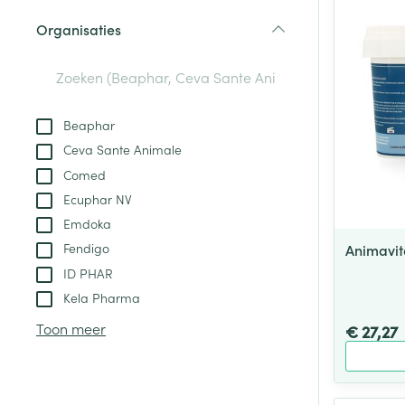
Aerosol toestel
kloven
Tabletten
Organisaties
Aerosol access
Blaren
Creme, gel en 
filter
Zuurstof
Eelt
Eksteroog - lik
Ademhalingsste
Beaphar
Toon meer
Ceva Sante Animale
Comed
Spieren en gew
Ecuphar NV
Specifiek voor
Emdoka
Naalden en spu
Lichaamsverzo
Fendigo
Animavit
Infecties
Spuiten
Deodorant
ID PHAR
Oplossing voor 
Kela Pharma
Gezichtsverzor
Naalden
Luizen
Toon meer
€ 27,27
Naalden voor i
pennaalden
Diagnostica
Toon meer