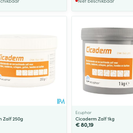
schikbaar
Niet beschikbaar
Ecuphar
 Zalf 250g
Cicaderm Zalf 1kg
€ 80,19