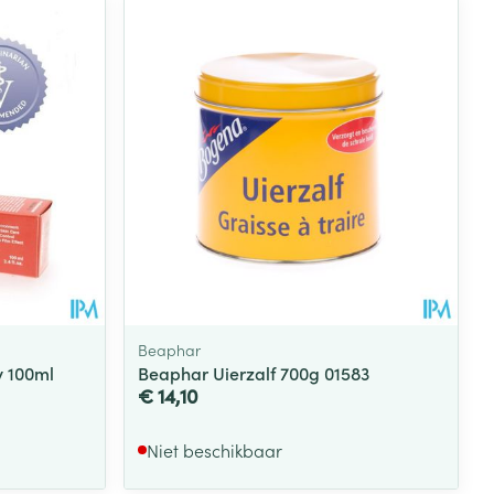
rende
Parfums en
geurproducten
Beaphar
y 100ml
Beaphar Uierzalf 700g 01583
€ 14,10
CBD
Niet beschikbaar