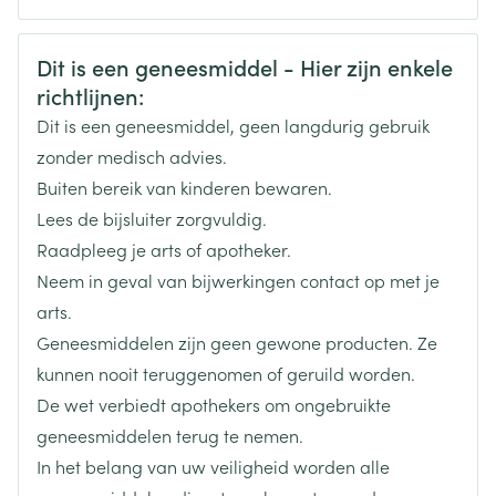
CNK
1104959
Veiligheidsinformatie
Dit is een geneesmiddel - Hier zijn enkele
richtlijnen:
Organisaties
Boiron
Dit is een geneesmiddel, geen langdurig gebruik
Merken
Boiron
zonder medisch advies.
Buiten bereik van kinderen bewaren.
Breedte
12 mm
Lees de bijsluiter zorgvuldig.
Raadpleeg je arts of apotheker.
Lengte
44 mm
Neem in geval van bijwerkingen contact op met je
arts.
Diepte
12 mm
Geneesmiddelen zijn geen gewone producten. Ze
kunnen nooit teruggenomen of geruild worden.
Behoud
Kamertemperatuur (15°C - 25°C)
De wet verbiedt apothekers om ongebruikte
geneesmiddelen terug te nemen.
In het belang van uw veiligheid worden alle