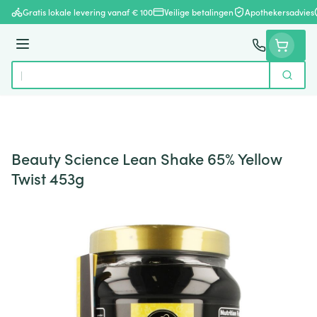
Ga naar de inhoud
Gratis lokale levering vanaf € 100
Veilige betalingen
Apothekersadvies
Menu
Zoek
Product, merk, categorie...
Beauty Science Lean Shake 65% Yellow
Twist 453g