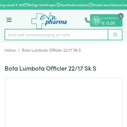
Dia 1 van 1
Ga naar de inhoud
ring vanaf € 100
Veilige betalingen
Apothekersadvies
Snelle beschikbaarhei
0
0 artikelen
Menu
€ 0,00
Vind snel wondverzorging
Zoek
Product, merk, categorie...
Home
/
Bota Lumbota Officier 22/17 Sk S
Bota Lumbota Officier 22/17 Sk S