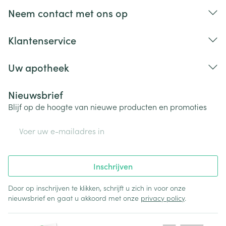
Bij onvakkundig gebruik en eigenmachtig
Neem contact met ons op
aangebrachte veranderingen vervalt elke
aansprakelijkheid.
Klantenservice
Uw apotheek
Nieuwsbrief
Blijf op de hoogte van nieuwe producten en promoties
E-mail adres
Inschrijven
Door op inschrijven te klikken, schrijft u zich in voor onze
nieuwsbrief en gaat u akkoord met onze
privacy policy
.