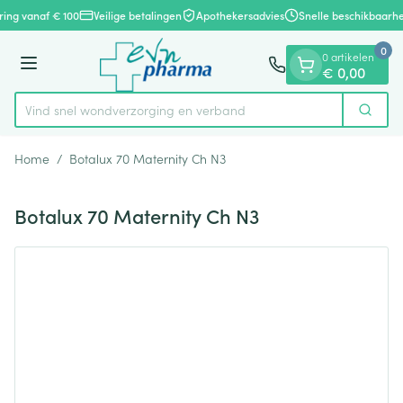
Dia 1 van 1
Ga naar de inhoud
ring vanaf € 100
Veilige betalingen
Apothekersadvies
Snelle beschikbaarhe
0
0 artikelen
Menu
€ 0,00
Vind snel wondverzorging en verband
Zoek
Product, merk, categorie...
Home
/
Botalux 70 Maternity Ch N3
Botalux 70 Maternity Ch N3