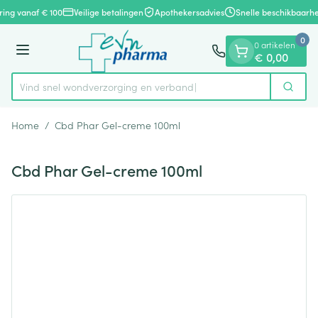
Dia 1 van 1
Ga naar de inhoud
ring vanaf € 100
Veilige betalingen
Apothekersadvies
Snelle beschikbaarhe
0
0 artikelen
Menu
€ 0,00
Vind snel wondverzorging en verban
Zoek
Product, merk, categorie...
Home
/
Cbd Phar Gel-creme 100ml
Cbd Phar Gel-creme 100ml