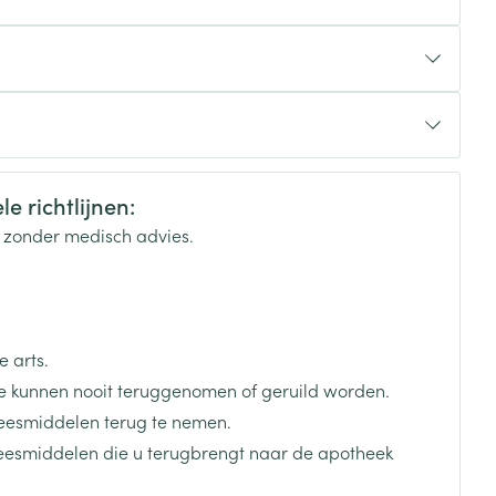
rende
Parfums en
geurproducten
n hoeveelheid vloeistof
e richtlijnen:
k zonder medisch advies.
 arts.
 kunnen nooit teruggenomen of geruild worden.
CBD
eesmiddelen terug te nemen.
neesmiddelen die u terugbrengt naar de apotheek