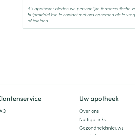
Als apotheker bieden we persoonlijke farmaceutische
Actieve
hulpmiddel kun je contact met ons opnemen als je vrag
cetirizine dihydrochloride
Ingrediënten
of telefoon.
Behoud
Kamertemperatuur (15°C -
Klantenservice
Uw apotheek
FAQ
Over ons
Nuttige links
Gezondheidsnieuws