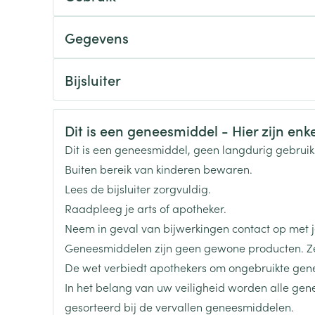
Toon meer
1 tablet, 1 x per dag
Gegevens
ging
Supplementen
Insectenwe
1/2 tablet, 2 x per dag
CNK
2582179
Mondmaskers
middelen
Bijsluiter
ssen
De tabletten dienen te worden doorgeslikt met ee
Nederlands
Duits
Frans
Organisaties
Sandoz
 -
id
Veiligheidsinformatie
Dit is een geneesmiddel - Hier zijn enkel
Merken
Sandoz
Dit is een geneesmiddel, geen langdurig gebrui
d
Buiten bereik van kinderen bewaren.
Breedte
48 mm
Lees de bijsluiter zorgvuldig.
Raadpleeg je arts of apotheker.
Lengte
104 mm
Neem in geval van bijwerkingen contact op met je
Geneesmiddelen zijn geen gewone producten. Ze
Zelfbruiner
Scheren
Diepte
45 mm
De wet verbiedt apothekers om ongebruikte gen
In het belang van uw veiligheid worden alle ge
Hoeveelheid
100
gesorteerd bij de vervallen geneesmiddelen.
Verpakking