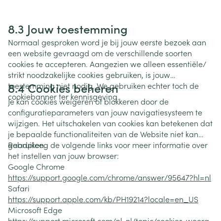
8.3 Jouw toestemming
Normaal gesproken word je bij jouw eerste bezoek aan
een website gevraagd om de verschillende soorten
cookies te accepteren. Aangezien we alleen essentiële/
strikt noodzakelijke cookies gebruiken, is jouw
8.4 Cookies beheren
toestemming niet nodig. We gebruiken echter toch de
cookiebanner ter kennisgeving.
Je kan cookies weigeren of blokkeren door de
configuratieparameters van jouw navigatiesysteem te
wijzigen. Het uitschakelen van cookies kan betekenen dat
je bepaalde functionaliteiten van de Website niet kan
gebruiken.
Raadpleeg de volgende links voor meer informatie over
het instellen van jouw browser:
Google Chrome
https://support.google.com/chrome/answer/95647?hl=nl
Safari
https://support.apple.com/kb/PH19214?locale=en_US
Microsoft Edge
https://support.microsoft.com/nl-nl/topic/cookies-weerg