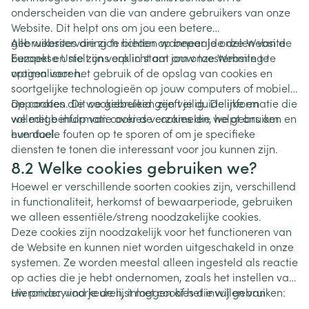
onderscheiden van die van andere gebruikers van onze
Website. Dit helpt ons om jou een betere
gebruikerservaring te bieden wanneer je onze Website
Alle websites die zich richten op bepaalde delen van de
bezoekt en stelt ons ook in staat om onze Website te
Europese Unie zijn verplicht om jouw toestemming te
optimaliseren.
vragen voor het gebruik of de opslag van cookies en
soortgelijke technologieën op jouw computers of mobiele
apparaten. Dit cookiebeleid geeft je duidelijke en
De cookies die we gebruiken zijn veilig. De informatie die
volledige informatie over de cookies die we gebruiken en
we met behulp van cookies verzamelen, helpt ons om
hun doel.
eventuele fouten op te sporen of om je specifieke
diensten te tonen die interessant voor jou kunnen zijn.
8.2 Welke cookies gebruiken we?
Hoewel er verschillende soorten cookies zijn, verschillend
in functionaliteit, herkomst of bewaarperiode, gebruiken
we alleen essentiële/streng noodzakelijke cookies.
Deze cookies zijn noodzakelijk voor het functioneren van
de Website en kunnen niet worden uitgeschakeld in onze
systemen. Ze worden meestal alleen ingesteld als reactie
op acties die je hebt ondernomen, zoals het instellen van
uw privacyvoorkeuren, inloggen of het invullen van
Hieronder vind je de lijst met cookies die wij gebruiken:
formulieren. Ze zijn noodzakelijk voor een goede