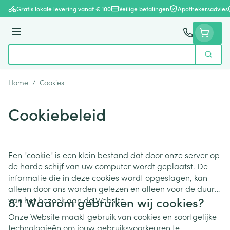
Ga naar de inhoud
Gratis lokale levering vanaf € 100
Veilige betalingen
Apothekersadvies
Menu
Zoek
Product, merk, categorie...
Home
/
Cookies
Cookiebeleid
Een "cookie" is een klein bestand dat door onze server op
de harde schijf van uw computer wordt geplaatst. De
informatie die in deze cookies wordt opgeslagen, kan
alleen door ons worden gelezen en alleen voor de duur
8.1 Waarom gebruiken wij cookies?
van het bezoek aan de Website.
Onze Website maakt gebruik van cookies en soortgelijke
technologieën om jouw gebruiksvoorkeuren te