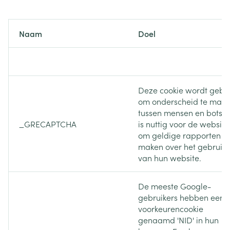
communicatie en vergemakkelijken de navigatie (bijv.
terugkeren naar een vorige pagina, enz.).
Naam
Doel
Deze cookie wordt gebru
om onderscheid te mak
tussen mensen en bots. D
_GRECAPTCHA
is nuttig voor de website
om geldige rapporten te
maken over het gebruik
van hun website.
De meeste Google-
gebruikers hebben een
voorkeurencookie
genaamd 'NID' in hun