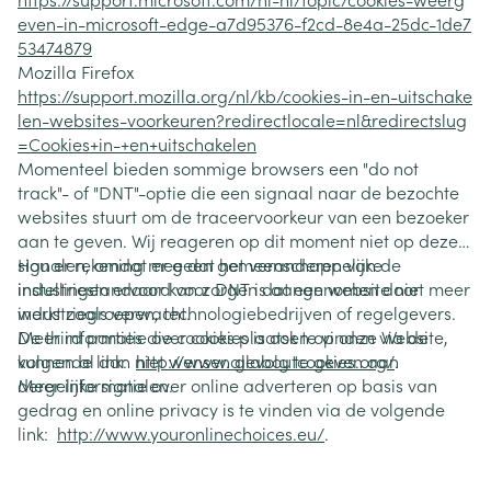
even-in-microsoft-edge-a7d95376-f2cd-8e4a-25dc-1de7
53474879
Mozilla Firefox
https://support.mozilla.org/nl/kb/cookies-in-en-uitschake
len-websites-voorkeuren?redirectlocale=nl&redirectslug
=Cookies+in-+en+uitschakelen
Momenteel bieden sommige browsers een "do not
track"- of "DNT"-optie die een signaal naar de bezochte
websites stuurt om de traceervoorkeur van een bezoeker
aan te geven. Wij reageren op dit moment niet op deze
signalen, omdat er geen gemeenschappelijke
Hou er rekening mee dat het veranderen van de
industriestandaard voor DNT is aangenomen door
instellingen ervoor kan zorgen dat een website niet meer
industriegroepen, technologiebedrijven of regelgevers.
werkt zoals verwacht.
De third parties die cookies plaatsen op onze Website,
Meer informatie over cookies is ook te vinden via de
kunnen al dan niet wensen gevolg te geven aan
volgende link:
http://www.allaboutcookies.org/
.
dergelijke signalen.
Meer informatie over online adverteren op basis van
gedrag en online privacy is te vinden via de volgende
link:
http://www.youronlinechoices.eu/
.