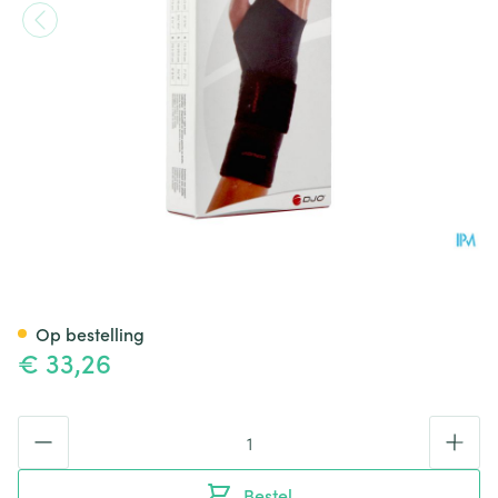
Donjoy Manulax Rechts Xs T1
Op bestelling
€ 33,26
Aantal
Bestel