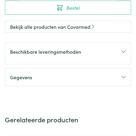
Bestel
Bekijk alle producten van Covarmed
Beschikbare leveringsmethoden
Gegevens
Gerelateerde producten
Navigeren door de elementen van de carrousel is mogelijk m
Druk om carrousel over te slaan
Druk op om naar carrouselnavigatie te gaan