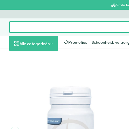
Ga naar de inhoud
Gratis l
Product, merk, categorie...
Promoties
Schoonheid, verzor
Alle categorieën
Promoties
Schoonheid, verzorging
Haar en Hoofd
Afslanken
Zwangerschap
Geheugen
Aromatherapie
Lenzen en brill
Insecten
Maag darm ste
Dynalipoique Comp 60
en hygiëne
Toon submenu voor Schoonheid
Kammen - ont
Maaltijdverva
Zwangerschaps
Verstuiver
Lensproducten
Verzorging ins
Maagzuur
Dieet, voeding en
Seksualiteit
Beschadigd ha
Eetlustremmer
Borstvoeding
Essentiële oliën
Brillen
Anti insecten
Lever, galblaas
vitamines
hoofdirritatie
pancreas
Toon submenu voor Dieet, voe
Platte buik
Lichaamsverzo
Complex - com
Teken tang of p
Styling - spray 
Braken
Vetverbranders
Vitamines en 
Zwangerschap en
Zware benen
kinderen
Verzorging
Laxeermiddele
Toon submenu voor Zwangersc
Toon meer
Toon meer
Oligo-element
Honden