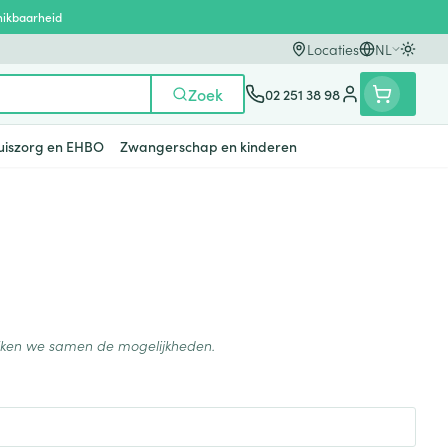
hikbaarheid
Locaties
NL
Oversc
Talen
Zoek
02 251 38 98
Klant menu
uiszorg en EHBO
Zwangerschap en kinderen
n
ten
ts
Handen
Voedingstherapie &
Zicht
Gemmotherapie
Incontinentie
Paarden
Mineralen, vitaminen en
en
welzijn
tonica
eren
Handverzorging
Onderleggers
Ogen
Mineralen
gewrichten
Steunkousen
n
apslingerie
Handhygiëne
Luierbroekje
en - detox
Neus
Vitaminen
ijken we samen de mogelijkheden.
en hygiëne
Manicure & pedicure
Inlegverband
Keel
en supplementen
Incontinentieslips
Botten, spieren en
Toon meer
gewrichten
armtetherapie
ogels
Fytotherapie
Wondzorg