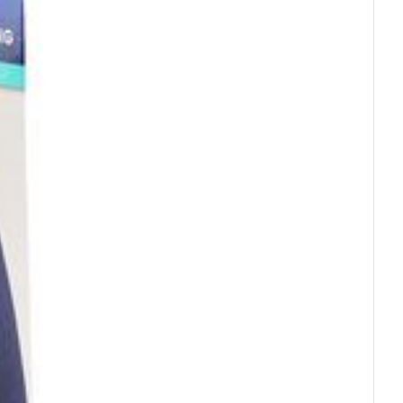
rende
Parfums en
geurproducten
CBD