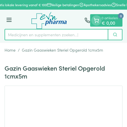
Dia 1 van 1
Ga naar de inhoud
tis lokale levering vanaf € 100
Veilige betalingen
Apothekersadvies
Snelle 
0
0 artikelen
Menu
€ 0,00
Medicijnen en supplementen zoeken...
Zoek
Product, merk, categorie...
Home
/
Gazin Gaaswieken Steriel Opgerold 1cmx5m
Gazin Gaaswieken Steriel Opgerold
1cmx5m