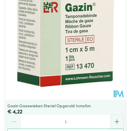
Diepte
25 mm
Behoud
Kamertemperatuur (15°C - 25°C)
Gazin Gaaswieken Steriel Opgerold 1cmx5m
€ 4,22
Aantal