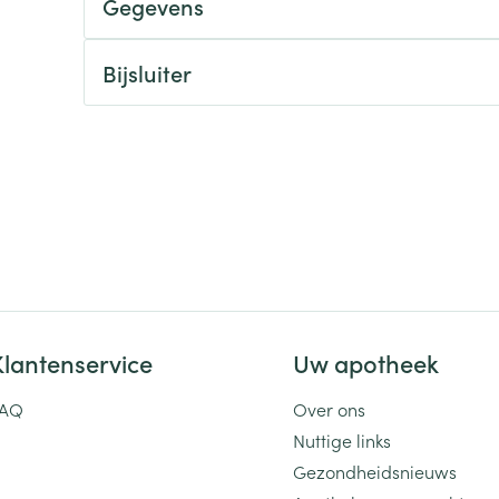
Gegevens
ging
Supplementen
Insectenwe
Mondmaskers
middelen
Bijsluiter
ssen
 -
id
d
Klantenservice
Uw apotheek
Zelfbruiner
Scheren
FAQ
Over ons
Nuttige links
Gezondheidsnieuws