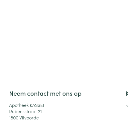
Haar
Gezichtsverzor
Pillendozen en
accessoires
Pigmentstoorni
Gevoelige huid
geïrriteerde hu
Gemengde hui
Doffe huid
Toon meer
Neem contact met ons op
Snurken
Apotheek KASSEI
Rubensstraat 21
1800
Vilvoorde