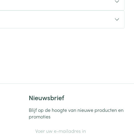
rende
Parfums en
geurproducten
Nieuwsbrief
CBD
Blijf op de hoogte van nieuwe producten en
promoties
E-mail adres