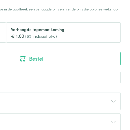
Toon meer
 je in de apotheek een verlaagde prijs en niet de prijs die op onze webshop
Diagnosetesten en
stress
Vlooien en teken
meetapparatuur
Oren
Mond en keel
Verhoogde tegemoetkoming
€ 1,00
Alcoholtest
(6% inclusief btw)
g
Oordopjes
Zuigtabletten
herapie -
Mond, muil of snavel
Bloeddrukmeter
ls
en -druppels
Oorreiniging
Spray - oplossing
Cholesteroltest
zen
Oordruppels
Bestel
Hartslagmeter
ulpmiddelen
Toon meer
erming
Hygiëne
Ergonomie
ning en -
Aambeien
s
Bad en douche
Ademhaling en zuurstof
je
Badkamer