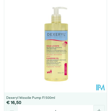
Lengte
51 mm
Diepte
137 mm
Hoeveelheid
100
Verpakking
Dieetbeperkingen
Zonder bewaarmiddelen
Kamertemperatuur (15°C -
Behoud
25°C)
Dexeryl Wasolie Pump Fl 500ml
€ 16,50
Aantal