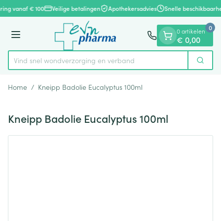
Dia 1 van 1
Ga naar de inhoud
ring vanaf € 100
Veilige betalingen
Apothekersadvies
Snelle beschikbaarhe
0
0 artikelen
Menu
€ 0,00
Vind snel wondverzorging en verband
Zoek
Product, merk, categorie...
Home
/
Kneipp Badolie Eucalyptus 100ml
Kneipp Badolie Eucalyptus 100ml