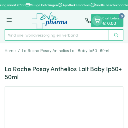
Dia 1 van 1
Ga naar de inhoud
ering vanaf € 100
Veilige betalingen
Apothekersadvies
Snelle beschikbaarhe
0
0 artikelen
Menu
€ 0,00
Vind snel wondverzorging en verband
Zoek
Product, merk, categorie...
Home
/
La Roche Posay Anthelios Lait Baby Ip50+ 50ml
La Roche Posay Anthelios Lait Baby Ip50+
50ml