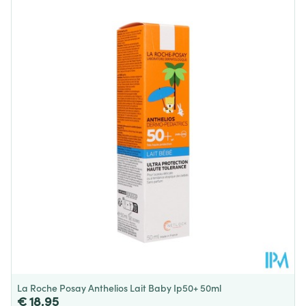
Lengte
150 mm
Diepte
37 mm
Hoeveelheid
50
Verpakking
Behoud
Kamertemperatuur (15°C - 25°C)
La Roche Posay Anthelios Lait Baby Ip50+ 50ml
€ 18,95