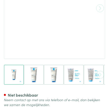
View larger image
View larger image
View larger image
View larger image
View lar
La Roche Posay Lipikar Synde
Niet beschikbaar
Neem contact op met ons via telefoon of e-mail, dan bekijken
we samen de mogelijkheden.