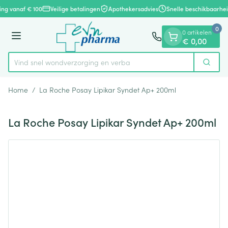
Dia 1 van 1
Ga naar de inhoud
ing vanaf € 100
Veilige betalingen
Apothekersadvies
Snelle beschikbaarhei
0
0 artikelen
Menu
€ 0,00
Vind snel wondverzorging e
Zoek
Product, merk, categorie...
Home
/
La Roche Posay Lipikar Syndet Ap+ 200ml
La Roche Posay Lipikar Syndet Ap+ 200ml