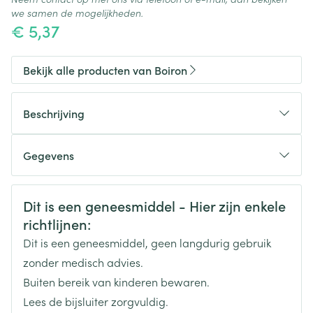
we samen de mogelijkheden.
€ 5,37
Bekijk alle producten van Boiron
Beschrijving
Gegevens
CNK
3133030
Veiligheidsinformatie
Dit is een geneesmiddel - Hier zijn enkele
richtlijnen:
Organisaties
Boiron
Dit is een geneesmiddel, geen langdurig gebruik
Merken
Boiron
zonder medisch advies.
Buiten bereik van kinderen bewaren.
Breedte
14 mm
Lees de bijsluiter zorgvuldig.