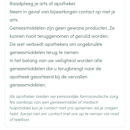
Raadpleeg je arts of apotheker.
Lengte
14 mm
Neem in geval van bijwerkingen contact op met je
arts.
Diepte
66 mm
Geneesmiddelen zijn geen gewone producten. Ze
kunnen nooit teruggenomen of geruild worden.
Hoeveelheid
De wet verbiedt apothekers om ongebruikte
4
Verpakking
geneesmiddelen terug te nemen.
In het belang van uw veiligheid worden alle
Behoud
Kamertemperatuur (15°C - 25°C)
geneesmiddelen die u terugbrengt naar de
apotheek gesorteerd bij de vervallen
geneesmiddelen.
Als apotheker bieden we persoonlijke farmaceutische zorg.
Na aankoop van een geneesmiddel of medisch
hulpmiddel kun je contact met ons opnemen als je vragen
hebt. Aarzel niet om contact met ons op te nemen via mail
of telefoon.