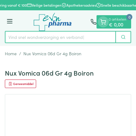
Dia 1 van 1
Ga naar de inhoud
ering vanaf € 100
Veilige betalingen
Apothekersadvies
Snelle beschikbaarhe
0
0 artikelen
Menu
€ 0,00
Vind snel wondverzorging en verband
Zoek
Product, merk, categorie...
Home
/
Nux Vomica 06d Gr 4g Boiron
Nux Vomica 06d Gr 4g Boiron
Geneesmiddel