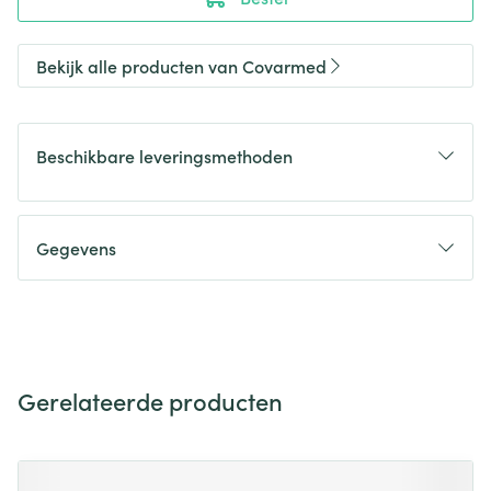
Bekijk alle producten van Covarmed
Beschikbare leveringsmethoden
Gegevens
Gerelateerde producten
Navigeren door de elementen van de carrousel is mogelijk m
Druk om carrousel over te slaan
Druk op om naar carrouselnavigatie te gaan