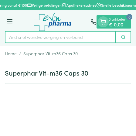
Dia 1 van 1
Ga naar de inhoud
ring vanaf € 100
Veilige betalingen
Apothekersadvies
Snelle beschikbaarhe
0
0 artikelen
Menu
€ 0,00
Vind snel wondverzorging en verband
Zoek
Product, merk, categorie...
Home
/
Superphar Vit-m36 Caps 30
Superphar Vit-m36 Caps 30