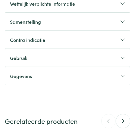
Wettelijk verplichte informatie
Samenstelling
Contra indicatie
Gebruik
Gegevens
CNK
4788147
Organisaties
Superphar
Gerelateerde producten
Merken
Superphar