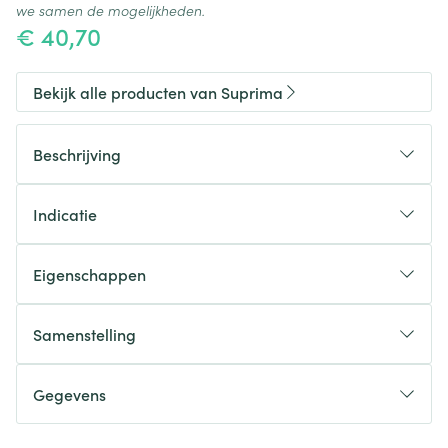
we samen de mogelijkheden.
€ 40,70
Bekijk alle producten van Suprima
Beschrijving
Indicatie
Eigenschappen
Ideaal voor verzorging van liggende patiënten
(eenvoudig aan/uit te doen – spaart verpleegtijd)
Samenstelling
Fixatiezakje voor inlegluier (100% Polyester) voor
drogere huid
Gegevens
Sluiting
Kleur
CNK
1851443