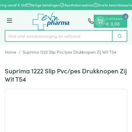
Dia 1 van 1
Ga naar de inhoud
ring vanaf € 100
Veilige betalingen
Apothekersadvies
Snelle beschikbaarhe
0
0 artikelen
Menu
€ 0,00
Vind snel wondverzorging en verband
Zoek
Product, merk, categorie...
Home
/
Suprima 1222 Slip Pvc/pes Drukknopen Zij Wit T54
Suprima 1222 Slip Pvc/pes Drukknopen Zij
Wit T54