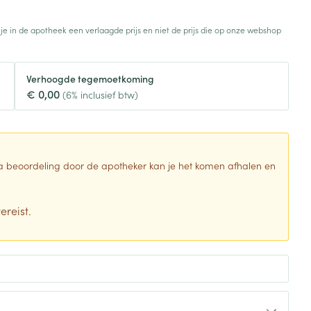
Toon meer
 je in de apotheek een verlaagde prijs en niet de prijs die op onze webshop
Diagnosetesten en
stress
Vlooien en teken
meetapparatuur
Oren
Mond en keel
Verhoogde tegemoetkoming
Alcoholtest
g
Oordopjes
Zuigtabletten
€ 0,00
(6% inclusief btw)
herapie -
Mond, muil of snavel
Bloeddrukmeter
ls
en -druppels
Oorreiniging
Spray - oplossing
Cholesteroltest
zen
Oordruppels
Hartslagmeter
ulpmiddelen
 Na beoordeling door de apotheker kan je het komen afhalen en
Toon meer
ereist.
erming
Hygiëne
Ergonomie
ning en -
Aambeien
s
Bad en douche
Ademhaling en zuurstof
je
Badkamer