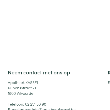
Haar
Gezichtsverzor
Pillendozen en
accessoires
Pigmentstoorni
Gevoelige huid
geïrriteerde hu
Gemengde hui
Doffe huid
Toon meer
Neem contact met ons op
Snurken
Apotheek KASSEI
Rubensstraat 21
1800
Vilvoorde
Telefoon:
02 251 38 98
E-mailadres:
info@
apotheekkassei.be