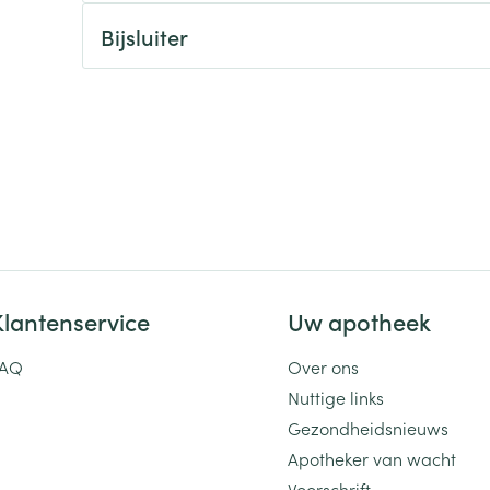
Bijsluiter
ging
Supplementen
Insectenwe
Mondmaskers
middelen
ssen
 -
id
d
Klantenservice
Uw apotheek
Zelfbruiner
Scheren
FAQ
Over ons
Nuttige links
Gezondheidsnieuws
Apotheker van wacht
Voorschrift