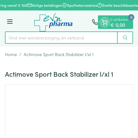
Dia 1 van 1
Ga naar de inhoud
ring vanaf € 100
Veilige betalingen
Apothekersadvies
Snelle beschikbaarhe
0
0 artikelen
Menu
€ 0,00
Vind snel wondverzorging en verband
Zoek
Product, merk, categorie...
Home
/
Actimove Sport Back Stabilizer l/xl 1
Actimove Sport Back Stabilizer l/xl 1