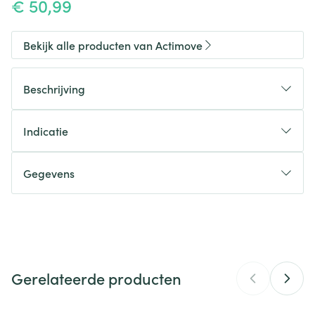
€ 50,99
Bekijk alle producten van Actimove
Beschrijving
Indicatie
Gegevens
CNK
4188355
Organisaties
Essity Belgium
Gerelateerde producten
Merken
Actimove