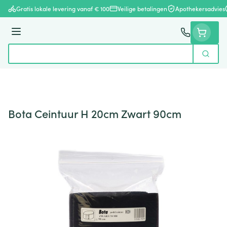
Ga naar de inhoud
Gratis lokale levering vanaf € 100
Veilige betalingen
Apothekersadvies
Menu
Zoek
Product, merk, categorie...
Bota Ceintuur H 20cm Zwart 90cm