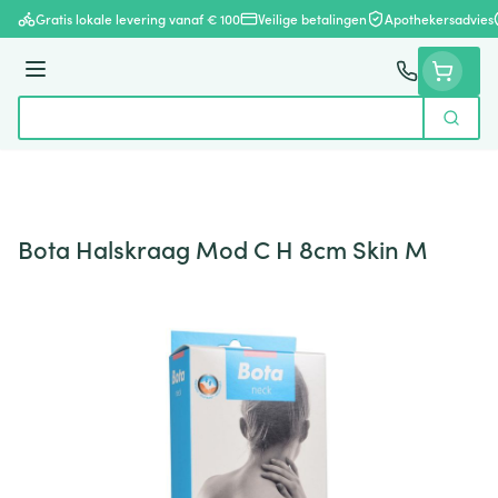
Ga naar de inhoud
Gratis lokale levering vanaf € 100
Veilige betalingen
Apothekersadvies
Menu
Zoek
Product, merk, categorie...
Bota Halskraag Mod C H 8cm Skin M