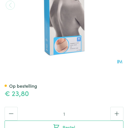
Bota Halskraag Mod C H 8cm
Op bestelling
€ 23,80
Aantal
Bestel