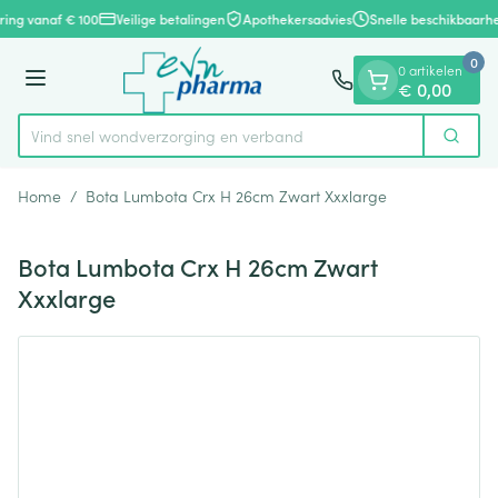
Dia 1 van 1
Ga naar de inhoud
ring vanaf € 100
Veilige betalingen
Apothekersadvies
Snelle beschikbaarhe
0
0 artikelen
Menu
€ 0,00
Vind snel wondverzorging en verband
Zoek
Product, merk, categorie...
Home
/
Bota Lumbota Crx H 26cm Zwart Xxxlarge
Bota Lumbota Crx H 26cm Zwart
Xxxlarge