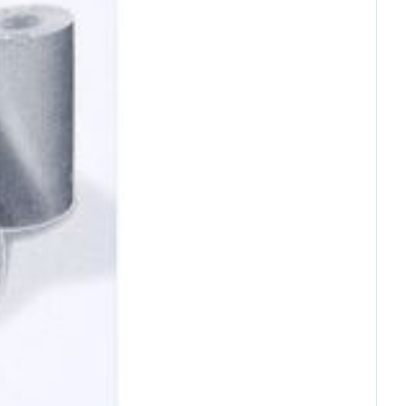
rende
Parfums en
geurproducten
CBD