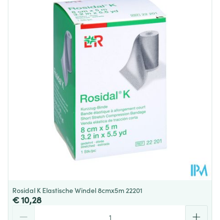
Diepte
34 mm
Behoud
Kamertemperatuur (15°C - 25°C)
Rosidal K Elastische Windel 8cmx5m 22201
€ 10,28
Aantal