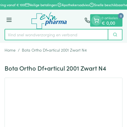
Dia 1 van 1
Ga naar de inhoud
ring vanaf € 100
Veilige betalingen
Apothekersadvies
Snelle beschikbaarhe
0
0 artikelen
Menu
€ 0,00
Vind snel wondverzorging en verband
Zoek
Product, merk, categorie...
Home
/
Bota Ortho Df+articul 2001 Zwart N4
Bota Ortho Df+articul 2001 Zwart N4