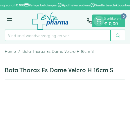
Dia 1 van 1
Ga naar de inhoud
ing vanaf € 100
Veilige betalingen
Apothekersadvies
Snelle beschikbaarhei
0
0 artikelen
Menu
€ 0,00
Vind snel wondverzorgin
Zoek
Product, merk, categorie...
Home
/
Bota Thorax Es Dame Velcro H 16cm S
Bota Thorax Es Dame Velcro H 16cm S