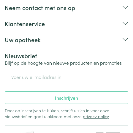
Bij onvakkundig gebruik en eigenmachtig
Neem contact met ons op
aangebrachte veranderingen vervalt elke
aansprakelijkheid.
Klantenservice
Uw apotheek
Nieuwsbrief
Blijf op de hoogte van nieuwe producten en promoties
E-mail adres
Inschrijven
Door op inschrijven te klikken, schrijft u zich in voor onze
nieuwsbrief en gaat u akkoord met onze
privacy policy
.