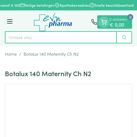
Dia 1 van 1
Ga naar de inhoud
 vanaf € 100
Veilige betalingen
Apothekersadvies
Snelle beschikbaarheid
0
0 artikelen
Menu
€ 0,00
Ontdek vitamine
Zoek
Product, merk, categorie...
Home
/
Botalux 140 Maternity Ch N2
Botalux 140 Maternity Ch N2