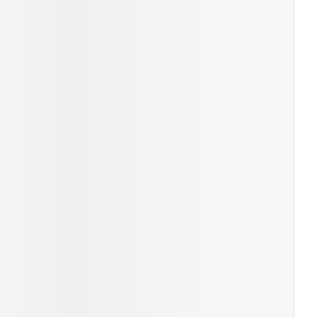
rende
Parfums en
geurproducten
CBD