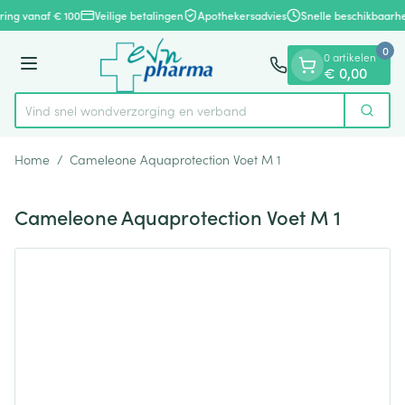
Dia 1 van 1
Ga naar de inhoud
ring vanaf € 100
Veilige betalingen
Apothekersadvies
Snelle beschikbaarhe
0
0 artikelen
Menu
€ 0,00
Vind snel wondverzorging en verband
Zoek
Product, merk, categorie...
Home
/
Cameleone Aquaprotection Voet M 1
Cameleone Aquaprotection Voet M 1