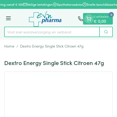
Dia 1 van 1
Ga naar de inhoud
ring vanaf € 100
Veilige betalingen
Apothekersadvies
Snelle beschikbaarhe
0
0 artikelen
Menu
€ 0,00
Vind snel wondverzorging en verband
Zoek
Product, merk, categorie...
Home
/
Dextro Energy Single Stick Citroen 47g
Dextro Energy Single Stick Citroen 47g