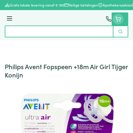
Ga naar de inhoud
Gratis lokale levering vanaf € 100
Veilige betalingen
Apothekersadvies
Menu
Zoek
Product, merk, categorie...
Philips Avent Fopspeen +18m Air Girl Tijger
Konijn