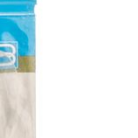
rende
Parfums en
geurproducten
CBD