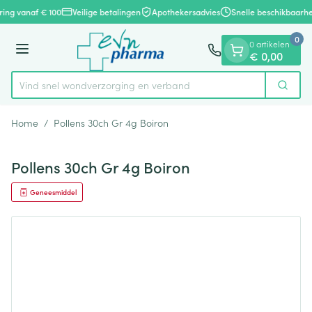
Dia 1 van 1
Ga naar de inhoud
ring vanaf € 100
Veilige betalingen
Apothekersadvies
Snelle beschikbaarhe
0
0 artikelen
Menu
€ 0,00
Vind snel wondverzorging en verband
Zoek
Product, merk, categorie...
Home
/
Pollens 30ch Gr 4g Boiron
Pollens 30ch Gr 4g Boiron
Geneesmiddel