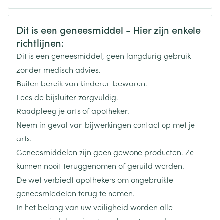
CNK
3133469
Veiligheidsinformatie
Dit is een geneesmiddel - Hier zijn enkele
richtlijnen:
Organisaties
Boiron
Dit is een geneesmiddel, geen langdurig gebruik
Merken
Boiron
zonder medisch advies.
Buiten bereik van kinderen bewaren.
Breedte
32 mm
Lees de bijsluiter zorgvuldig.
Raadpleeg je arts of apotheker.
Lengte
72 mm
Neem in geval van bijwerkingen contact op met je
arts.
Diepte
17 mm
Geneesmiddelen zijn geen gewone producten. Ze
kunnen nooit teruggenomen of geruild worden.
Hoeveelheid
De wet verbiedt apothekers om ongebruikte
4
Verpakking
geneesmiddelen terug te nemen.
In het belang van uw veiligheid worden alle
Behoud
Kamertemperatuur (15°C - 25°C)