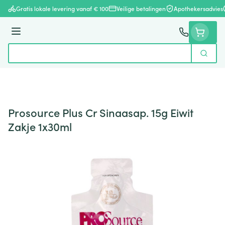
Ga naar de inhoud
Gratis lokale levering vanaf € 100
Veilige betalingen
Apothekersadvies
Menu
Zoek
Product, merk, categorie...
Prosource Plus Cr Sinaasap. 15g Eiwit
Zakje 1x30ml