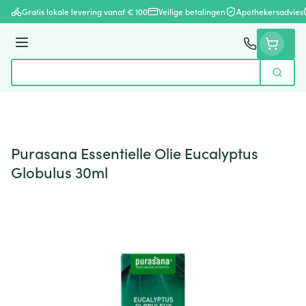
Ga naar de inhoud
Gratis lokale levering vanaf € 100
Veilige betalingen
Apothekersadvies
Menu
Zoek
Product, merk, categorie...
Purasana Essentielle Olie Eucalyptus
Globulus 30ml